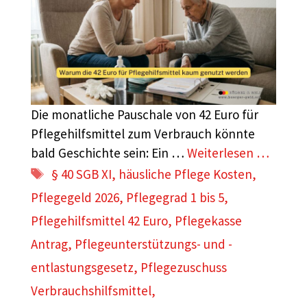
Die monatliche Pauschale von 42 Euro für
Pflegehilfsmittel zum Verbrauch könnte
bald Geschichte sein: Ein …
Weiterlesen …
Schlagwörter
§ 40 SGB XI
,
häusliche Pflege Kosten
,
Pflegegeld 2026
,
Pflegegrad 1 bis 5
,
Pflegehilfsmittel 42 Euro
,
Pflegekasse
Antrag
,
Pflegeunterstützungs- und -
entlastungsgesetz
,
Pflegezuschuss
Verbrauchshilfsmittel
,