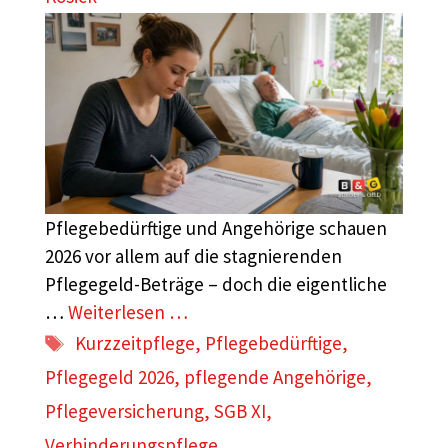
Pflegebedürftige und Angehörige schauen
2026 vor allem auf die stagnierenden
Pflegegeld-Beträge – doch die eigentliche
…
Weiterlesen …
Schlagwörter
Kurzzeitpflege
,
Pflegebedürftige
,
Pflegegeld 2026
,
pflegende Angehörige
,
Pflegeversicherung
,
SGB XI
,
Verhinderungspflege