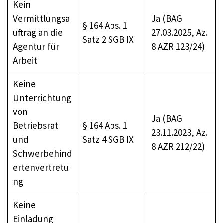
Kein
Vermittlungsa
Ja (BAG
§ 164 Abs. 1
uftrag an die
27.03.2025, Az.
Satz 2 SGB IX
Agentur für
8 AZR 123/24)
Arbeit
Keine
Unterrichtung
von
Ja (BAG
Betriebsrat
§ 164 Abs. 1
23.11.2023, Az.
und
Satz 4 SGB IX
8 AZR 212/22)
Schwerbehind
ertenvertretu
ng
Keine
Einladung