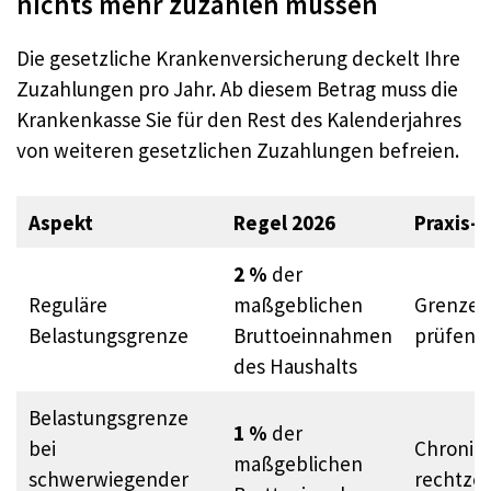
nichts mehr zuzahlen müssen
Die gesetzliche Krankenversicherung deckelt Ihre
Zuzahlungen pro Jahr. Ab diesem Betrag muss die
Krankenkasse Sie für den Rest des Kalenderjahres
von weiteren gesetzlichen Zuzahlungen befreien.
Aspekt
Regel 2026
Praxis-T
2 %
der
Reguläre
maßgeblichen
Grenze f
Belastungsgrenze
Bruttoeinnahmen
prüfen,
des Haushalts
Belastungsgrenze
1 %
der
bei
Chronik
maßgeblichen
schwerwiegender
rechtzei