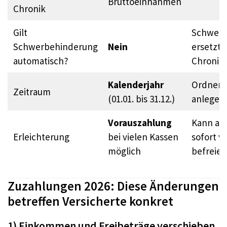
Bruttoeinnahmen
Chronik
Gilt
Schwerb
Schwerbehinderung
Nein
ersetzt 
automatisch?
Chronike
Kalenderjahr
Ordner/S
Zeitraum
(01.01. bis 31.12.)
anlegen
Vorauszahlung
Kann ab
Erleichterung
bei vielen Kassen
sofort 
möglich
befreien
Zuzahlungen 2026: Diese Änderungen
betreffen Versicherte konkret
1) Einkommen und Freibeträge verschieben