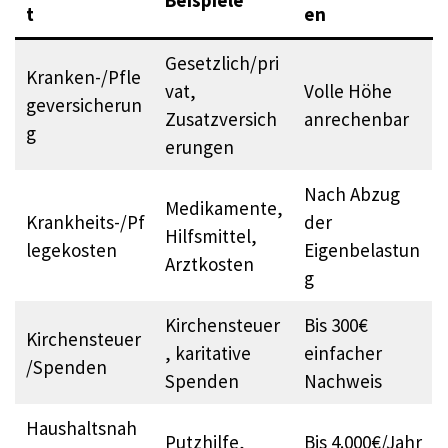
Beispiele
t
en
Gesetzlich/pri
Kranken-/Pfle
vat,
Volle Höhe
geversicherun
Zusatzversich
anrechenbar
g
erungen
Nach Abzug
Medikamente,
Krankheits-/Pf
der
Hilfsmittel,
legekosten
Eigenbelastun
Arztkosten
g
Kirchensteuer
Bis 300€
Kirchensteuer
, karitative
einfacher
/Spenden
Spenden
Nachweis
Haushaltsnah
Putzhilfe,
Bis 4.000€/Jahr