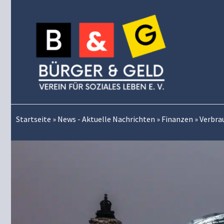
Zum
Inhalt
springen
Startseite
»
News - Aktuelle Nachrichten
»
Finanzen
»
Verbra