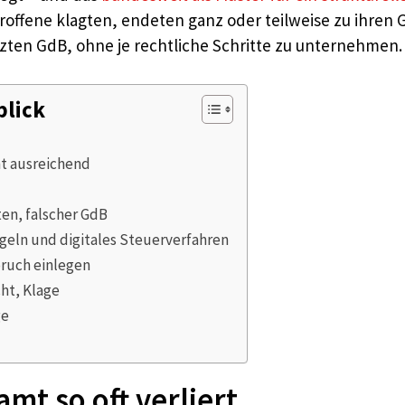
ffene klagten, endeten ganz oder teilweise zu ihren 
ten GdB, ohne je rechtliche Schritte zu unternehmen.
blick
ht ausreichend
ten, falscher GdB
eln und digitales Steuerverfahren
pruch einlegen
ht, Klage
ge
t so oft verliert