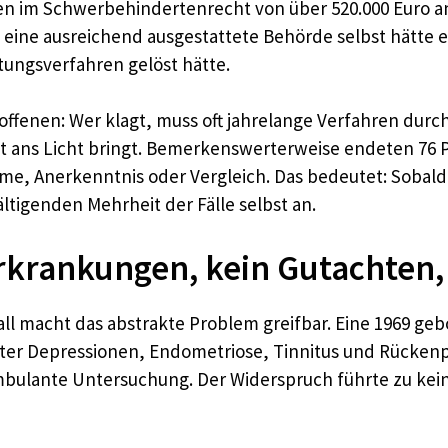
n im Schwerbehindertenrecht von über 520.000 Euro an
das eine ausreichend ausgestattete Behörde selbst hätte
tungsverfahren gelöst hätte.
roffenen: Wer klagt, muss oft jahrelange Verfahren dur
it ans Licht bringt. Bemerkenswerterweise endeten 76
hme, Anerkenntnis oder Vergleich. Das bedeutet: Sobal
ltigenden Mehrheit der Fälle selbst an.
Erkrankungen, kein Gutachten,
l macht das abstrakte Problem greifbar. Eine 1969 geb
 unter Depressionen, Endometriose, Tinnitus und Rücke
ambulante Untersuchung. Der Widerspruch führte zu kei