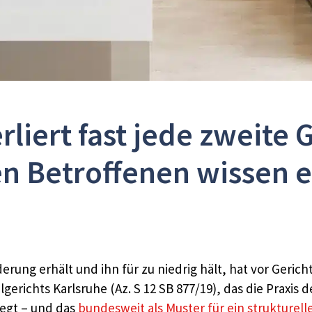
liert fast jede zweite 
n Betroffenen wissen e
rung erhält und ihn für zu niedrig hält, hat vor Gerich
lgerichts Karlsruhe (Az. S 12 SB 877/19), das die Praxi
egt – und das
bundesweit als Muster für ein strukturell