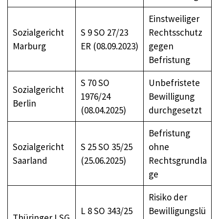
Einstweiliger
Sozialgericht
S 9 SO 27/23
Rechtsschutz
Marburg
ER (08.09.2023)
gegen
Befristung
S 70 SO
Unbefristete
Sozialgericht
1976/24
Bewilligung
Berlin
(08.04.2025)
durchgesetzt
Befristung
Sozialgericht
S 25 SO 35/25
ohne
Saarland
(25.06.2025)
Rechtsgrundla
ge
Risiko der
L 8 SO 343/25
Bewilligungslü
Thüringer LSG