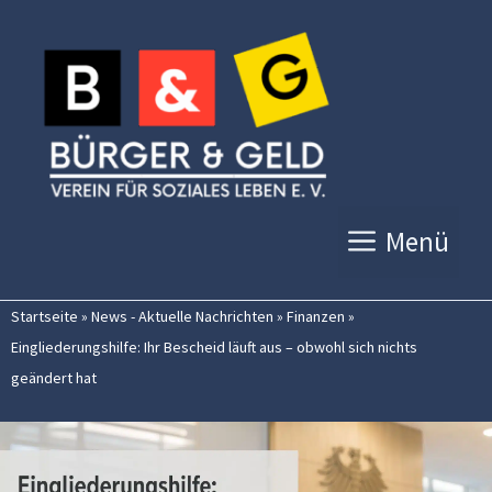
Zum
Inhalt
springen
Menü
Startseite
»
News - Aktuelle Nachrichten
»
Finanzen
»
Eingliederungshilfe: Ihr Bescheid läuft aus – obwohl sich nichts
geändert hat