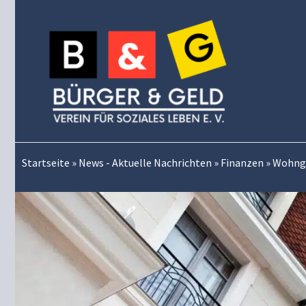
Zum
Inhalt
springen
Startseite
»
News - Aktuelle Nachrichten
»
Finanzen
»
Wohnge