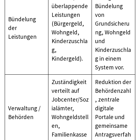
überlappende
Bündelung
Leistungen
von
Bündelung
(Bürgergeld,
Grundsicheru
der
Wohngeld,
ng, Wohngeld
Leistungen
Kinderzuschla
und
g,
Kinderzuschla
Kindergeld).
g in einem
System vor.
Zuständigkeit
Reduktion der
verteilt auf
Behördenzahl
Jobcenter/Soz
, zentrale
Verwaltung /
ialämter,
digitale
Behörden
Wohngeldstell
Portale und
en,
gemeinsame
Familienkasse
Antragsverfah