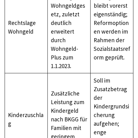
Wohngeldges
bleibt vorerst
etz, zuletzt
eigenständig;
Rechtslage
deutlich
Reformoption
Wohngeld
erweitert
en werden im
durch
Rahmen der
Wohngeld-
Sozialstaatsref
Plus zum
orm geprüft.
1.1.2023.
Soll im
Zusatzbetrag
Zusätzliche
der
Leistung zum
Kindergrundsi
Kindergeld
Kinderzuschla
cherung
nach BKGG für
g
aufgehen;
Familien mit
enge
geringem