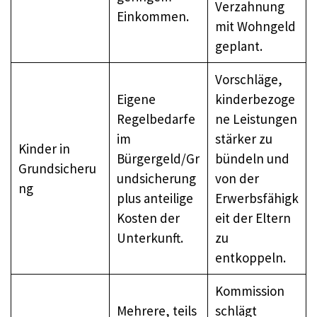
Verzahnung
Einkommen.
mit Wohngeld
geplant.
Vorschläge,
Eigene
kinderbezoge
Regelbedarfe
ne Leistungen
im
stärker zu
Kinder in
Bürgergeld/Gr
bündeln und
Grundsicheru
undsicherung
von der
ng
plus anteilige
Erwerbsfähigk
Kosten der
eit der Eltern
Unterkunft.
zu
entkoppeln.
Kommission
Mehrere, teils
schlägt