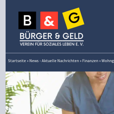
Zum
Inhalt
springen
Startseite
»
News - Aktuelle Nachrichten
»
Finanzen
»
Wohnge