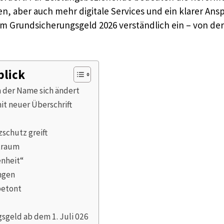
, aber auch mehr digitale Services und ein klarer Ansp
um Grundsicherungsgeld 2026 verständlich ein – von 
blick
 der Name sich ändert
it neuer Überschrift
schutz greift
traum
nheit“
ngen
betont
sgeld ab dem 1. Juli 026