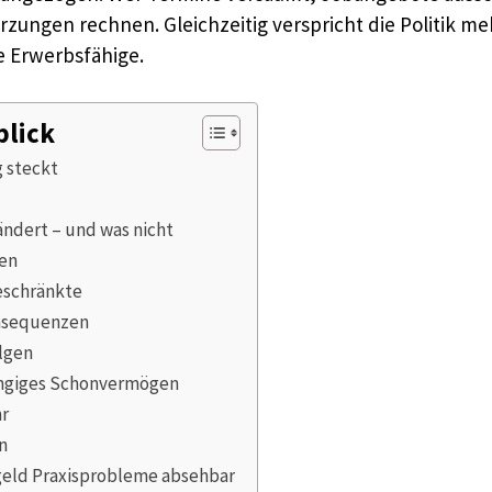
rzungen rechnen. Gleichzeitig verspricht die Politik m
 Erwerbsfähige.
blick
 steckt
ändert – und was nicht
ten
eschränkte
onsequenzen
lgen
ängiges Schonvermögen
hr
n
eld Praxisprobleme absehbar