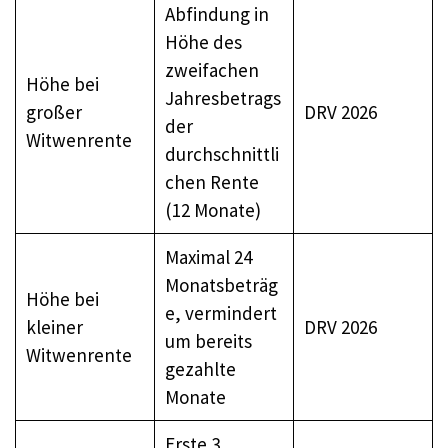
Abfindung in
Höhe des
zweifachen
Höhe bei
Jahresbetrags
großer
DRV 2026
der
Witwenrente
durchschnittli
chen Rente
(12 Monate)
Maximal 24
Monatsbeträg
Höhe bei
e, vermindert
kleiner
DRV 2026
um bereits
Witwenrente
gezahlte
Monate
Erste 3