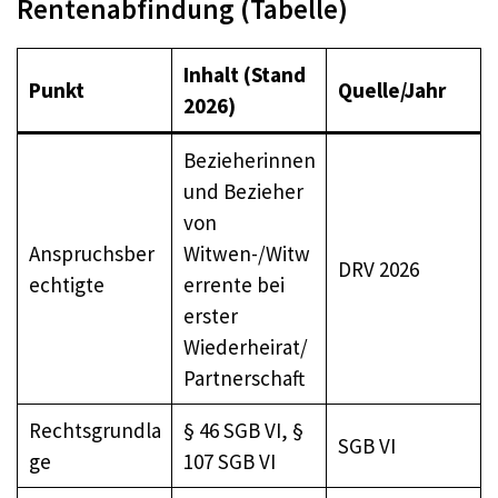
Rentenabfindung (Tabelle)
Inhalt (Stand
Punkt
Quelle/Jahr
2026)
Bezieherinnen
und Bezieher
von
Anspruchsber
Witwen-/Witw
DRV 2026
echtigte
errente bei
erster
Wiederheirat/
Partnerschaft
Rechtsgrundla
§ 46 SGB VI, §
SGB VI
ge
107 SGB VI