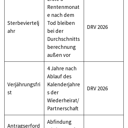
Rentenmonat
e nach dem
Sterbeviertelj
Tod bleiben
DRV 2026
ahr
bei der
Durchschnitts
berechnung
außen vor
4 Jahre nach
Ablauf des
Verjährungsfri
Kalenderjahre
DRV 2026
st
s der
Wiederheirat/
Partnerschaft
Abfindung
Antragserford