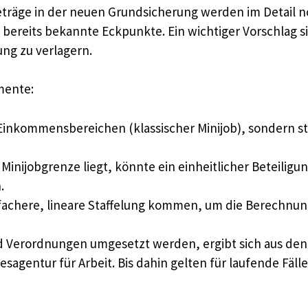
eträge in der neuen Grundsicherung werden im Detail n
ereits bekannte Eckpunkte. Ein wichtiger Vorschlag sie
ung zu verlagern.
mente:
Einkommensbereichen (klassischer Minijob), sondern s
inijobgrenze liegt, könnte ein einheitlicher Beteiligu
.
einfachere, lineare Staffelung kommen, um die Berechnu
nd Verordnungen umgesetzt werden, ergibt sich aus de
gentur für Arbeit. Bis dahin gelten für laufende Fäll