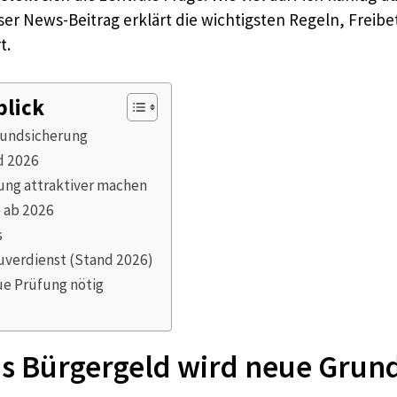
er News-Beitrag erklärt die wichtigsten Regeln, Freib
t.
blick
rundsicherung
d 2026
ung attraktiver machen
e ab 2026
s
uverdienst (Stand 2026)
ue Prüfung nötig
us Bürgergeld wird neue Grun