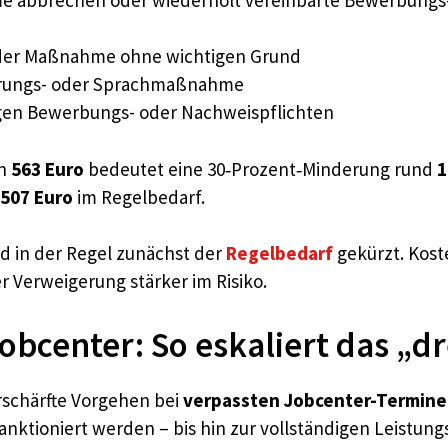
oder Maßnahme ohne wichtigen Grund
zierungs- oder Sprachmaßnahme
egen Bewerbungs- oder Nachweispflichten
on
563 Euro
bedeutet eine 30‑Prozent‑Minderung rund
1
507 Euro
im Regelbedarf.
ird in der Regel zunächst der
Regelbedarf
gekürzt. Kost
r Verweigerung stärker im Risiko.
bcenter: So eskaliert das „dr
erschärfte Vorgehen bei
verpassten Jobcenter-Termin
sanktioniert werden – bis hin zur vollständigen Leistung