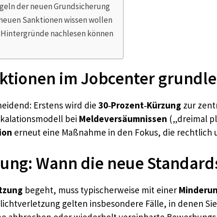
egeln der neuen Grundsicherung
neuen Sanktionen wissen wollen
nd Hintergründe nachlesen können
nktionen im Jobcenter grundl
cheidend: Erstens wird die
30‑Prozent‑Kürzung
zur zent
skalationsmodell bei
Meldeversäumnissen
(„dreimal pl
ion
erneut eine Maßnahme in den Fokus, die rechtlich un
tung: Wann die neue Standards
etzung
begeht, muss typischerweise mit einer
Minderun
Pflichtverletzung gelten insbesondere Fälle, in denen
 abbrechen oder wiederholt vereinbarte Bewerbungs-