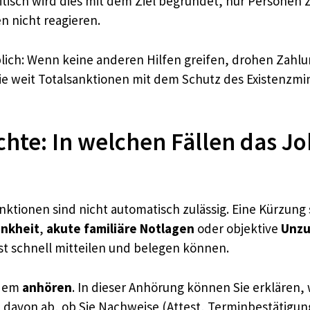
litisch wird dies mit dem Ziel begründet, nur Personen z
n nicht reagieren.
rheblich: Wenn keine anderen Hilfen greifen, drohen Zah
e weit Totalsanktionen mit dem Schutz des Existenzmin
hte: In welchen Fällen das Jo
ktionen sind nicht automatisch zulässig. Eine Kürzung 
ankheit
,
akute familiäre Notlagen
oder objektive
Unzu
st schnell mitteilen und belegen können.
udem
anhören
. In dieser Anhörung können Sie erklären,
 davon ab, ob Sie Nachweise (Attest, Terminbestätigung,