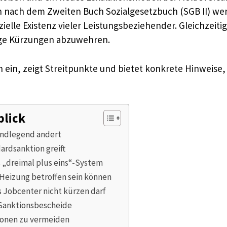
n nach dem Zweiten Buch Sozialgesetzbuch (SGB II) wer
nzielle Existenz vieler Leistungsbeziehender. Gleichze
ge Kürzungen abzuwehren.
ein, zeigt Streitpunkte und bietet konkrete Hinweise, 
blick
undlegend ändert
ardsanktion greift
 „dreimal plus eins“-System
Heizung betroffen sein können
 Jobcenter nicht kürzen darf
 Sanktionsbescheide
ionen zu vermeiden