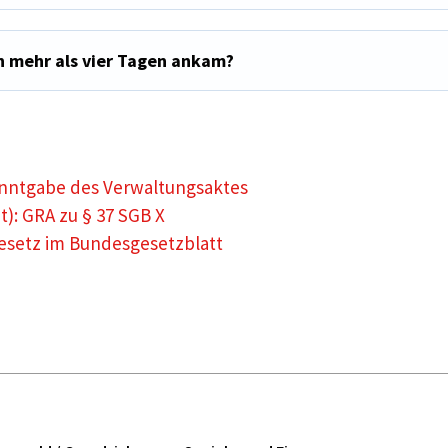
h mehr als vier Tagen ankam?
kanntgabe des Verwaltungsaktes
): GRA zu § 37 SGB X
esetz im Bundesgesetzblatt