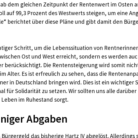
rd ab dem gleichen Zeitpunkt der Rentenwert im Osten a
soll auf 99,3 Prozent des Westwerts steigen, um eine 
“ berichtet über diese Pläne und gibt damit den Bürger
htiger Schritt, um die Lebenssituation von Rentnerinn
zwischen Ost und West erreicht, sondern es werden au
erücksichtigt. Die Rentensteigerung wird somit nicht 
m Alter. Es ist erfreulich zu sehen, dass die Rentenanp
r in Deutschland bringen wird. Dies ist ein wichtiger Sc
 für Solidarität zu setzen. Wir sollten uns alle darüber
 Leben im Ruhestand sorgt.
niger Abgaben
 Bürgergeld das bisherige Hartz IV abgelöst. Allerding