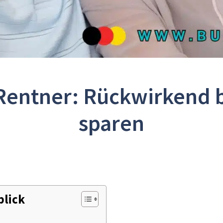
Rentner: Rückwirkend b
sparen
blick