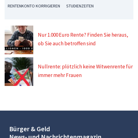
RENTENKONTO KORRIGIEREN
STUDIENZEITEN
Nur 1.000 Euro Rente? Finden Sie heraus,
ob Sie auch betroffen sind
Nullrente: plötzlich keine Witwenrente für
immer mehr Frauen
Bürger & Geld
News- und Nachrichtenmagazin