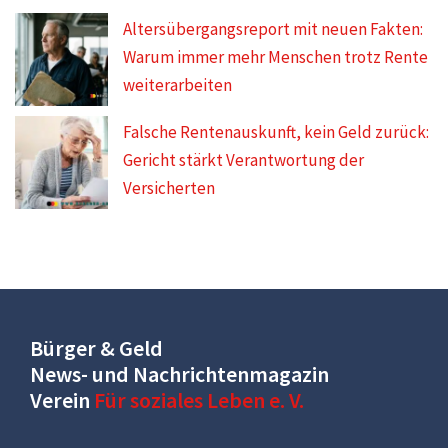
Altersübergangsreport mit neuen Fakten:
Warum immer mehr Menschen trotz Rente
weiterarbeiten
Falsche Rentenauskunft, kein Geld zurück:
Gericht stärkt Verantwortung der
Versicherten
Bürger & Geld
News- und Nachrichtenmagazin
Verein
Für soziales Leben e. V.