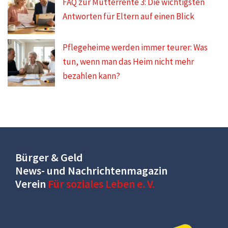
FAQ zur Mütterrente 3: Die wichtigsten
Antworten für Eltern auf einen Blick
Pflegeheime werden immer teurer: Was
tun, wenn man das Heim nicht mehr
bezahlen kann?
Bürger & Geld
News- und Nachrichtenmagazin
Verein
Für soziales Leben e. V.