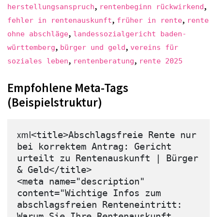
,
,
herstellungsanspruch
rentenbeginn rückwirkend
,
,
fehler in rentenauskunft
früher in rente
rente
,
ohne abschläge
landessozialgericht baden-
,
,
württemberg
bürger und geld
vereins für
,
,
soziales leben
rentenberatung
rente 2025
Empfohlene Meta-Tags
(Beispielstruktur)
xml
<title>Abschlagsfreie Rente nur 
bei korrektem Antrag: Gericht 
urteilt zu Rentenauskunft | Bürger 
& Geld</title>

<meta name="description" 
content="Wichtige Infos zum 
abschlagsfreien Renteneintritt: 
Warum Sie Ihre Rentenauskunft 