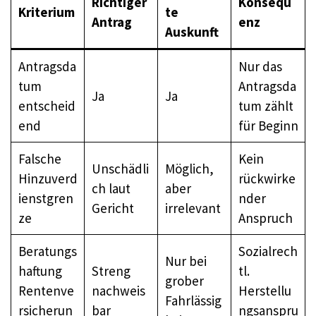
Richtiger
Konsequ
Kriterium
te
Antrag
enz
Auskunft
Antragsda
Nur das
tum
Antragsda
Ja
Ja
entscheid
tum zählt
end
für Beginn
Falsche
Kein
Unschädli
Möglich,
Hinzuverd
rückwirke
ch laut
aber
ienstgren
nder
Gericht
irrelevant
ze
Anspruch
Beratungs
Sozialrech
Nur bei
haftung
Streng
tl.
grober
Rentenve
nachweis
Herstellu
Fahrlässig
rsicherun
bar
ngsanspru