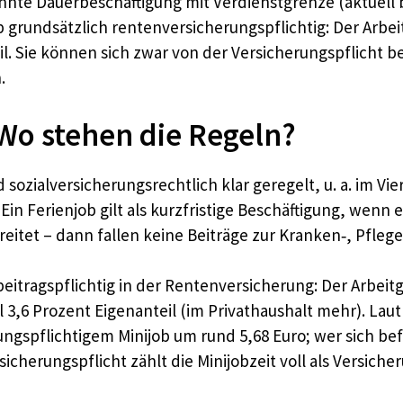
ohnte Dauerbeschäftigung mit Verdienstgrenze (aktuell b
ob grundsätzlich rentenversicherungspflichtig: Der Arbe
l. Sie können sich zwar von der Versicherungspflicht bef
.
Wo stehen die Regeln?
d sozialversicherungsrechtlich klar geregelt, u. a. im V
in Ferienjob gilt als kurzfristige Beschäftigung, wenn er
eitet – dann fallen keine Beiträge zur Kranken‑, Pfleg
beitragspflichtig in der Rentenversicherung: Der Arbeit
 3,6 Prozent Eigenanteil (im Privathaushalt mehr). Laut 
gspflichtigem Minijob um rund 5,68 Euro; wer sich bef
cherungspflicht zählt die Minijobzeit voll als Versiche