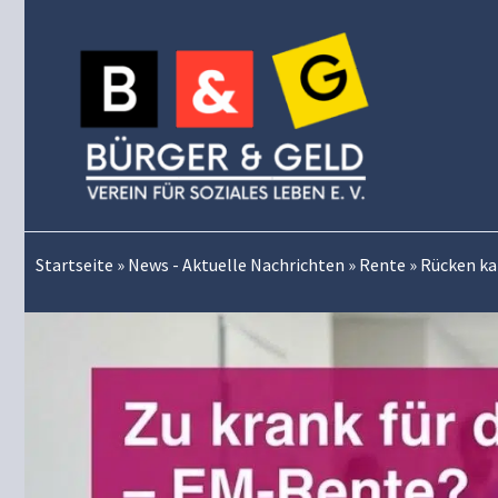
Zum
Inhalt
springen
Startseite
»
News - Aktuelle Nachrichten
»
Rente
»
Rücken kap