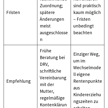
Zuordnung;
sind praktisch
Fristen
spätere
kaum möglich
Änderungen
– Fristen
meist
unbedingt
ausgeschlosse
beachten
n
Frühe
Einziger Weg,
Beratung bei
um im
DRV,
Wechselmode
schriftliche
ll eigene
Vereinbarung
Empfehlung
Rentenpunkte
mit der
aus
Mutter,
Kindererziehu
regelmäßige
ngszeiten zu
Kontenklärun