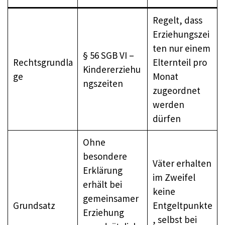
Regelt, dass
Erziehungszei
ten nur einem
§ 56 SGB VI –
Rechtsgrundla
Elternteil pro
Kindererziehu
ge
Monat
ngszeiten
zugeordnet
werden
dürfen
Ohne
besondere
Väter erhalten
Erklärung
im Zweifel
erhält bei
keine
gemeinsamer
Grundsatz
Entgeltpunkte
Erziehung
, selbst bei