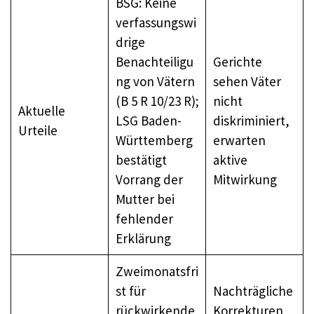
BSG: Keine
verfassungswi
drige
Benachteiligu
Gerichte
ng von Vätern
sehen Väter
(B 5 R 10/23 R);
nicht
Aktuelle
LSG Baden-
diskriminiert,
Urteile
Württemberg
erwarten
bestätigt
aktive
Vorrang der
Mitwirkung
Mutter bei
fehlender
Erklärung
Zweimonatsfri
st für
Nachträgliche
rückwirkende
Korrekturen