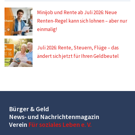
Minijob und Rente ab Juli 2026: Neue
Renten-Regel kann sich lohnen – aber nur
einmalig!
Juli 2026: Rente, Steuern, Flüge – das
ändert sich jetzt für Ihren Geldbeutel
Bürger & Geld
News- und Nachrichtenmagazin
Verein
Für soziales Leben e. V.