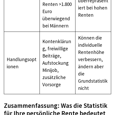
überrepräsent
Renten >1.800
iert bei hohen
Euro
Renten
überwiegend
bei Männern
Können die
Kontenklärun
individuelle
g, freiwillige
Rentenhöhe
Beiträge,
Handlungsopt
verbessern,
Aufstockung
ionen
ändern aber
Minijob,
die
zusätzliche
Grundstatistik
Vorsorge
nicht
Zusammenfassung: Was die Statistik
für Ihre persönliche Rente bedeutet