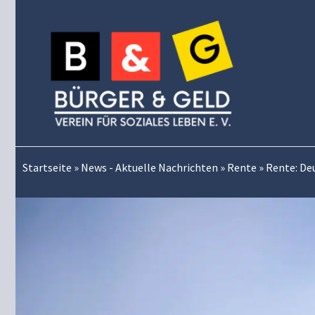
Zum
Inhalt
springen
Startseite
»
News - Aktuelle Nachrichten
»
Rente
»
Rente: De