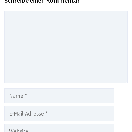
Schreibe einen Kommentar
Kommentar
Name
E-
Mail-
Adresse
Website