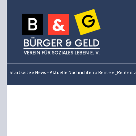
Zum
Inhalt
springen
Startseite
»
News - Aktuelle Nachrichten
»
Rente
»
„Rentenfal