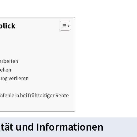
blick
arbeiten
gehen
ung verlieren
ehlern bei frühzeitiger Rente
lität und Informationen