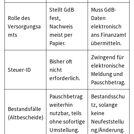
Stellt GdB
Muss GdB-
Rolle des
fest,
Daten
Versorgungsa
Nachweis
elektronisch
mts
meist per
ans Finanzamt
Papier.
übermitteln.
Zwingend für
Bisher oft
elektronische
Steuer-ID
nicht
Meldung und
erforderlich.
Pauschbetrag.
Pauschbetrag
Bestandsschu
weiterhin
tz, solange
Bestandsfälle
nutzbar, teils
keine
(Altbescheide)
ohne sofortige
Neufeststellu
Umstellung.
ng/Änderung.