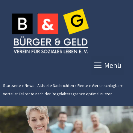
Zum
Inhalt
springen
Menü
Startseite
»
News - Aktuelle Nachrichten
»
Rente
»
Vier unschlagbare
Vorteile: Teilrente nach der Regelaltersgrenze optimal nutzen