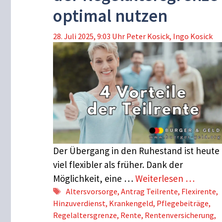
optimal nutzen
28. Juli 2025, 9:03 Uhr
Peter Kosick
,
Ingo Kosick
Der Übergang in den Ruhestand ist heute
viel flexibler als früher. Dank der
Möglichkeit, eine …
Weiterlesen …
Schlagwörter
Altersvorsorge
,
Antrag Teilrente
,
Flexirente
,
Hinzuverdienst
,
Krankengeld
,
Pflegebeiträge
,
Regelaltersgrenze
,
Rente
,
Rentenversicherung
,