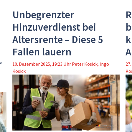
Unbegrenzter
R
Hinzuverdienst bei
b
Altersrente – Diese 5
k
Fallen lauern
A
r
10. Dezember 2025, 19:23 Uhr
Peter Kosick
,
Ingo
27.
Kosick
Ko