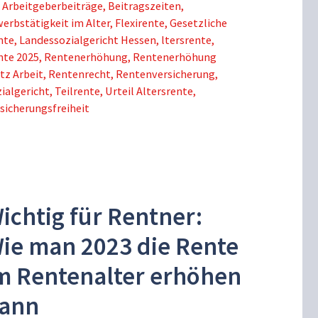
Schlagwörter
Arbeitgeberbeiträge
,
Beitragszeiten
,
erbstätigkeit im Alter
,
Flexirente
,
Gesetzliche
nte
,
Landessozialgericht Hessen
,
ltersrente
,
nte 2025
,
Rentenerhöhung
,
Rentenerhöhung
tz Arbeit
,
Rentenrecht
,
Rentenversicherung
,
ialgericht
,
Teilrente
,
Urteil Altersrente
,
sicherungsfreiheit
ichtig für Rentner:
ie man 2023 die Rente
m Rentenalter erhöhen
ann