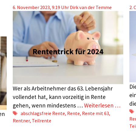
6. November 2023, 9:19 Uhr
Dirk van der Temme
2. 
Di
Wer als Arbeitnehmer das 63. Lebensjahr
ei
vollendet hat, kann vorzeitig in Rente
di
gehen, wenn mindestens …
Weiterlesen …
Schlagwörter
en
abschlagsfreie Rente
,
Rente
,
Rente mit 63
,
Re
Rentner
,
Teilrente
Tei