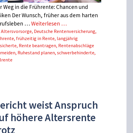
r Weg in die Frührente: Chancen und
siken Der Wunsch, früher aus dem harten
rufsleben …
Weiterlesen …
Schlagwörter
Altersvorsorge
,
Deutsche Rentenversicherung
,
ührente
,
frühzeitig in Rente
,
langjährig
sicherte
,
Rente beantragen
,
Rentenabschläge
rmeiden
,
Ruhestand planen
,
schwerbehinderte
,
lrente
ericht weist Anspruch
uf höhere Altersrente
rotz