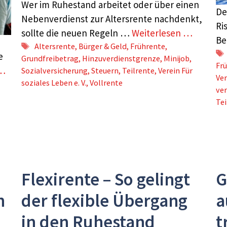
Wer im Ruhestand arbeitet oder über einen
De
Nebenverdienst zur Altersrente nachdenkt,
Ri
sollte die neuen Regeln …
Weiterlesen …
Be
Schlagwörter
Altersrente
,
Bürger & Geld
,
Frührente
,
e
Grundfreibetrag
,
Hinzuverdienstgrenze
,
Minijob
,
Fr
 …
Sozialversicherung
,
Steuern
,
Teilrente
,
Verein Für
Ver
soziales Leben e. V.
,
Vollrente
ve
Tei
Flexirente – So gelingt
G
h
der flexible Übergang
a
in den Ruhestand
t