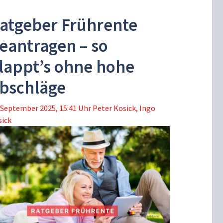
atgeber Frührente
eantragen – so
lappt’s ohne hohe
bschläge
 September 2025, 15:41 Uhr
Peter Kosick
,
Ingo
sick