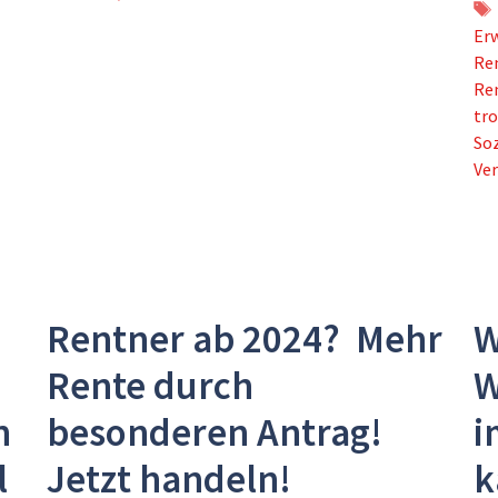
Erw
Re
Re
tro
Soz
Ver
Rentner ab 2024? Mehr
W
Rente durch
W
n
besonderen Antrag!
i
l
Jetzt handeln!
k