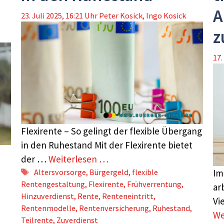
A
23. Juli 2025, 16:21 Uhr
Peter Kosick
,
Ingo Kosick
z
17.
Flexirente – So gelingt der flexible Übergang
in den Ruhestand Mit der Flexirente bietet
der …
Weiterlesen …
Schlagwörter
Altersvorsorge
,
Bürgergeld
,
flexible
Im
Rentengestaltung
,
Flexirente
,
Frühverrentung
,
ar
Hinzuverdienst
,
Rente
,
Renteneintritt
,
Vi
Rentenmodelle
,
Rentenversicherung
,
Ruhestand
,
We
Teilrente
,
Zuverdienst