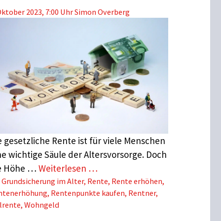
Oktober 2023, 7:00 Uhr
Simon Overberg
e gesetzliche Rente ist für viele Menschen
ne wichtige Säule der Altersvorsorge. Doch
e Höhe …
Weiterlesen …
Schlagwörter
Grundsicherung im Alter
,
Rente
,
Rente erhöhen
,
ntenerhöhung
,
Rentenpunkte kaufen
,
Rentner
,
lrente
,
Wohngeld