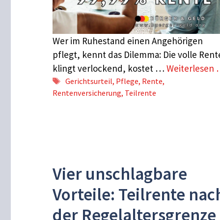
Wer im Ruhestand einen Angehörigen
pflegt, kennt das Dilemma: Die volle Rent
klingt verlockend, kostet …
Weiterlesen
Schlagwörter
Gerichtsurteil
,
Pflege
,
Rente
,
Rentenversicherung
,
Teilrente
Vier unschlagbare
Vorteile: Teilrente nac
der Regelaltersgrenze