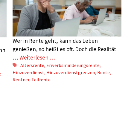
Wer in Rente geht, kann das Leben
genießen, so heißt es oft. Doch die Realität
ann
…
Weiterlesen …
Schlagwörter
Altersrente
,
Erwerbsminderungsrente
,
Hinzuverdienst
,
Hinzuverdienstgrenzen
,
Rente
,
g
Rentner
,
Teilrente