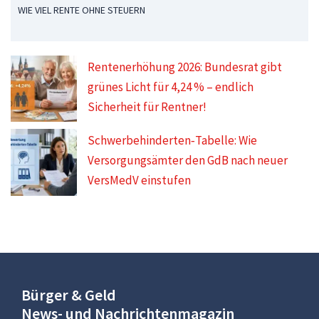
WIE VIEL RENTE OHNE STEUERN
Rentenerhöhung 2026: Bundesrat gibt
grünes Licht für 4,24 % – endlich
Sicherheit für Rentner!
Schwerbehinderten‑Tabelle: Wie
Versorgungsämter den GdB nach neuer
VersMedV einstufen
Bürger & Geld
News- und Nachrichtenmagazin