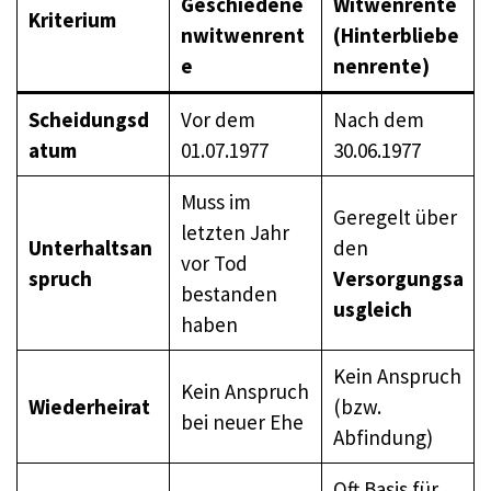
Geschiedene
Witwenrente
Kriterium
nwitwenrent
(Hinterbliebe
e
nenrente)
Scheidungsd
Vor dem
Nach dem
atum
01.07.1977
30.06.1977
Muss im
Geregelt über
letzten Jahr
Unterhaltsan
den
vor Tod
spruch
Versorgungsa
bestanden
usgleich
haben
Kein Anspruch
Kein Anspruch
Wiederheirat
(bzw.
bei neuer Ehe
Abfindung)
Oft Basis für