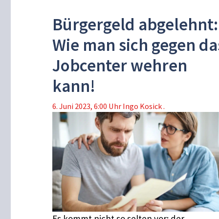
Bürgergeld abgelehnt:
Wie man sich gegen da
Jobcenter wehren
kann!
6. Juni 2023, 6:00 Uhr
Ingo Kosick .
Es kommt nicht so selten vor: der