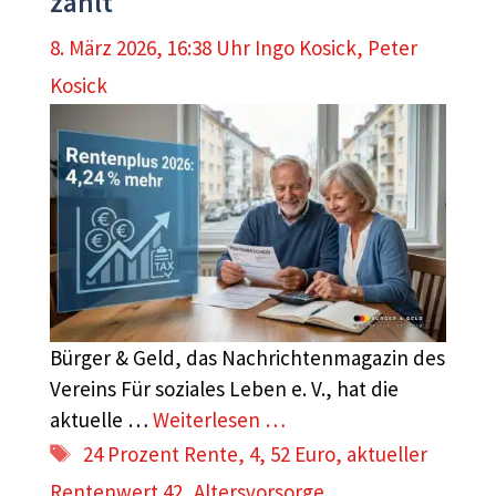
zählt
8. März 2026, 16:38 Uhr
Ingo Kosick
,
Peter
Kosick
Bürger & Geld, das Nachrichtenmagazin des
Vereins Für soziales Leben e. V., hat die
aktuelle …
Weiterlesen …
Schlagwörter
24 Prozent Rente
,
4
,
52 Euro
,
aktueller
Rentenwert 42
,
Altersvorsorge