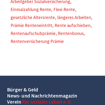
Arbeitgeber Sozialversicherung
,
Einmalzahlung Rente
,
Flexi-Rente
,
gesetzliche Altersrente
,
längeres Arbeiten
,
Prämie Renteneintritt
,
Rente aufschieben
,
Rentenaufschubprämie
,
Rentenbonus
,
Rentenversicherung Prämie
Bürger & Geld
News- und Nachrichtenmagazin
Verein
Für soziales Leben e. V.