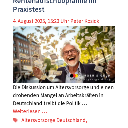
Rentenaufschubprämie im
Praxistest
4. August 2025, 15:23 Uhr
Peter Kosick
Die Diskussion um Altersvorsorge und einen
drohenden Mangel an Arbeitskräften in
Deutschland treibt die Politik …
Weiterlesen …
Schlagwörter
Altersvorsorge Deutschland
,