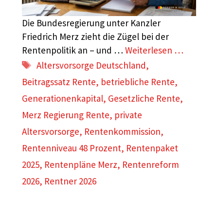
Die Bundesregierung unter Kanzler
Friedrich Merz zieht die Zügel bei der
Rentenpolitik an – und …
Weiterlesen …
Schlagwörter
Altersvorsorge Deutschland
,
Beitragssatz Rente
,
betriebliche Rente
,
Generationenkapital
,
Gesetzliche Rente
,
Merz Regierung Rente
,
private
Altersvorsorge
,
Rentenkommission
,
Rentenniveau 48 Prozent
,
Rentenpaket
2025
,
Rentenpläne Merz
,
Rentenreform
2026
,
Rentner 2026