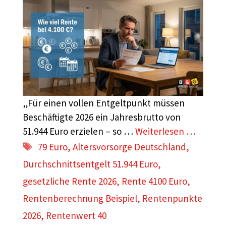
„Für einen vollen Entgeltpunkt müssen
Beschäftigte 2026 ein Jahresbrutto von
51.944 Euro erzielen – so …
Weiterlesen …
Schlagwörter
79 Euro
,
Altersvorsorge Deutschland
,
Durchschnittsentgelt 51.944 Euro
,
gesetzliche Rente 2026
,
Rente 4100 Euro
,
Rentenberechnung Beispiel
,
Rentenpunkte
2026
,
Rentenwert 40