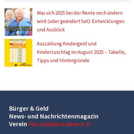
Was sich 2025 bei der Rente noch ändern
wird (oder geändert hat): Entwicklungen
und Ausblick
Auszahlung Kindergeld und
Kinderzuschlag im August 2025 – Tabelle,
Tipps und Hintergründe
Bürger & Geld
News- und Nachrichtenmagazin
Verein
Für soziales Leben e. V.