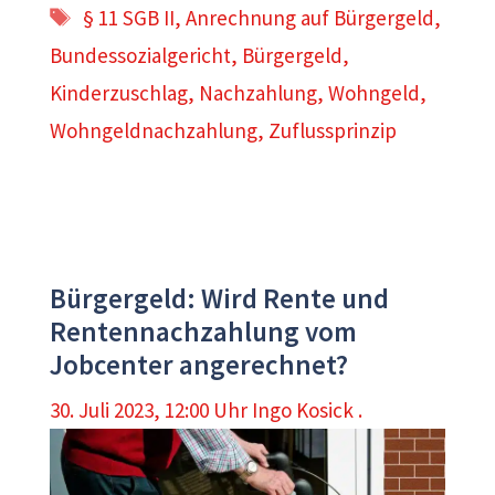
Schlagwörter
§ 11 SGB II
,
Anrechnung auf Bürgergeld
,
Bundessozialgericht
,
Bürgergeld
,
Kinderzuschlag
,
Nachzahlung
,
Wohngeld
,
Wohngeldnachzahlung
,
Zuflussprinzip
Bürgergeld: Wird Rente und
Rentennachzahlung vom
Jobcenter angerechnet?
30. Juli 2023, 12:00 Uhr
Ingo Kosick .