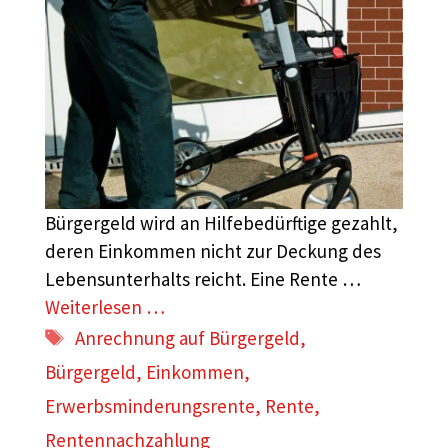
Bürgergeld wird an Hilfebedürftige gezahlt,
deren Einkommen nicht zur Deckung des
Lebensunterhalts reicht. Eine Rente …
Weiterlesen …
Schlagwörter
Anrechnung auf Bürgergeld
,
Bürgergeld
,
Einkommen
,
Erwerbsminderungsrente
,
Rente
,
Rentennachzahlung