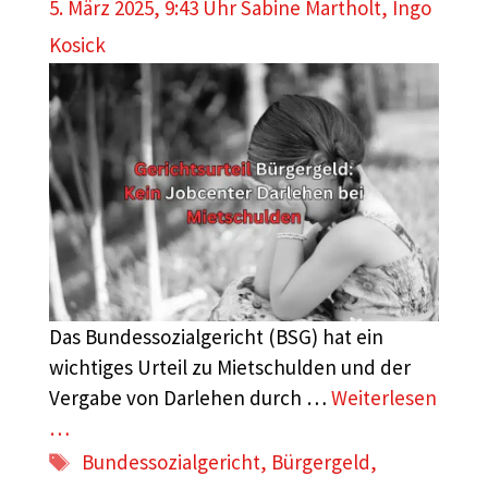
5. März 2025, 9:43 Uhr
Sabine Martholt
,
Ingo
Kosick
Das Bundessozialgericht (BSG) hat ein
wichtiges Urteil zu Mietschulden und der
Vergabe von Darlehen durch …
Weiterlesen
…
Schlagwörter
Bundessozialgericht
,
Bürgergeld
,