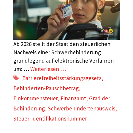
Ab 2026 stellt der Staat den steuerlichen
Nachweis einer Schwerbehinderung
grundlegend auf elektronische Verfahren
um: …
Weiterlesen …
Schlagwörter
Barrierefreiheitsstärkungsgesetz
,
Behinderten-Pauschbetrag
,
Einkommensteuer
,
Finanzamt
,
Grad der
Behinderung
,
Schwerbehindertenausweis
,
Steuer-Identifikationsnummer