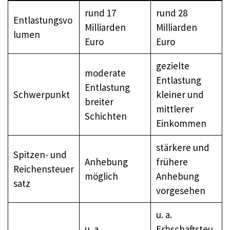
rund 17
rund 28
Entlastungsvo
Milliarden
Milliarden
lumen
Euro
Euro
gezielte
moderate
Entlastung
Entlastung
Schwerpunkt
kleiner und
breiter
mittlerer
Schichten
Einkommen
stärkere und
Spitzen- und
Anhebung
frühere
Reichensteuer
möglich
Anhebung
satz
vorgesehen
u. a.
u. a.
Erbschaftsteu