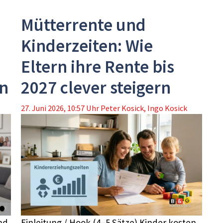
Mütterrente und
Kinderzeiten: Wie
Eltern ihre Rente bis
n
2027 clever steigern
27. Juni 2026, 10:57 Uhr
Peter Kosick
,
Ingo Kosick
nd
Einleitung / Hook (4–5 Sätze) Kinder kosten