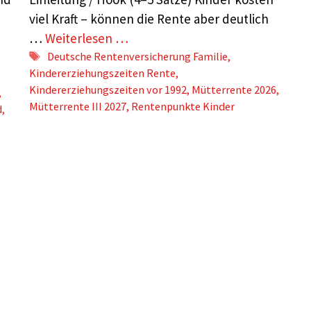
viel Kraft – können die Rente aber deutlich
n
…
Weiterlesen …
Schlagwörter
Deutsche Rentenversicherung Familie
,
Kindererziehungszeiten Rente
,
Kindererziehungszeiten vor 1992
,
Mütterrente 2026
,
,
Mütterrente III 2027
,
Rentenpunkte Kinder
d
,