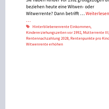
beziehen heute eine Witwen- oder
Witwerrente? Dann betrifft …
Weiterlese
…
Schlagwörter
Hinterbliebenenrente Einkommen
,
Kindererziehungszeiten vor 1992
,
Mütterrente III
Rentennachzahlung 2028
,
Rentenpunkte pro Kin
Witwenrente erhöhen