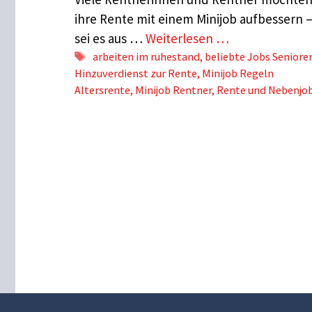
ihre Rente mit einem Minijob aufbessern 
sei es aus …
Weiterlesen …
Schlagwörter
arbeiten im ruhestand
,
beliebte Jobs Seniore
Hinzuverdienst zur Rente
,
Minijob Regeln
Altersrente
,
Minijob Rentner
,
Rente und Nebenjo