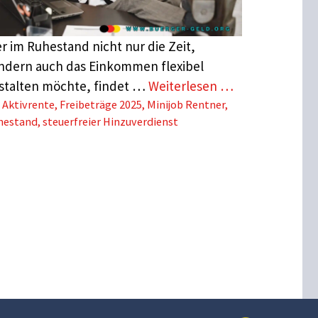
r im Ruhestand nicht nur die Zeit,
ndern auch das Einkommen flexibel
stalten möchte, findet …
Weiterlesen …
Schlagwörter
Aktivrente
,
Freibeträge 2025
,
Minijob Rentner
,
hestand
,
steuerfreier Hinzuverdienst