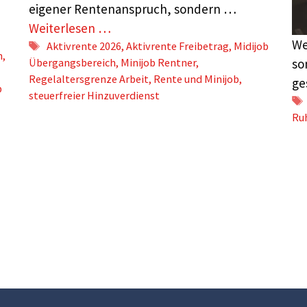
eigener Rentenanspruch, sondern …
–
Weiterlesen …
We
Schlagwörter
Aktivrente 2026
,
Aktivrente Freibetrag
,
Midijob
n
,
Übergangsbereich
,
Minijob Rentner
,
so
Regelaltersgrenze Arbeit
,
Rente und Minijob
,
ge
b
steuerfreier Hinzuverdienst
Ru