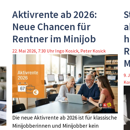
Aktivrente ab 2026:
S
Neue Chancen für
a
Rentner im Minijob
h
R
22. Mai 2026, 7:30 Uhr
Ingo Kosick
,
Peter Kosick
M
9. 
Ko
Die neue Aktivrente ab 2026 ist für klassische
Minijobberinnen und Minijobber kein
n