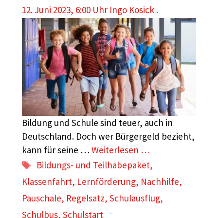
12. Juni 2023, 6:00 Uhr
Ingo Kosick .
Bildung und Schule sind teuer, auch in
Deutschland. Doch wer Bürgergeld bezieht,
kann für seine …
Weiterlesen …
Schlagwörter
Bildungs- und Teilhabepaket
,
Klassenfahrt
,
Lernförderung
,
Nachhilfe
,
Pauschale
,
Regelsatz
,
Schulausflug
,
Schulbus
,
Schulstart