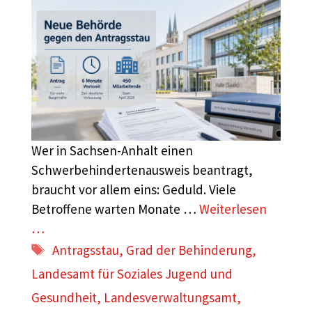
Wer in Sachsen-Anhalt einen
Schwerbehindertenausweis beantragt,
braucht vor allem eins: Geduld. Viele
Betroffene warten Monate …
Weiterlesen
…
Schlagwörter
Antragsstau
,
Grad der Behinderung
,
Landesamt für Soziales Jugend und
Gesundheit
,
Landesverwaltungsamt
,