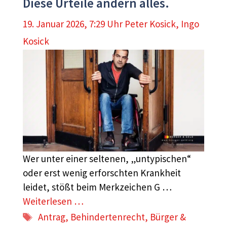
Diese Urteile ändern alles.
19. Januar 2026, 7:29 Uhr
Peter Kosick
,
Ingo
Kosick
Wer unter einer seltenen, „untypischen“
oder erst wenig erforschten Krankheit
leidet, stößt beim Merkzeichen G …
Weiterlesen …
Schlagwörter
Antrag
,
Behindertenrecht
,
Bürger &