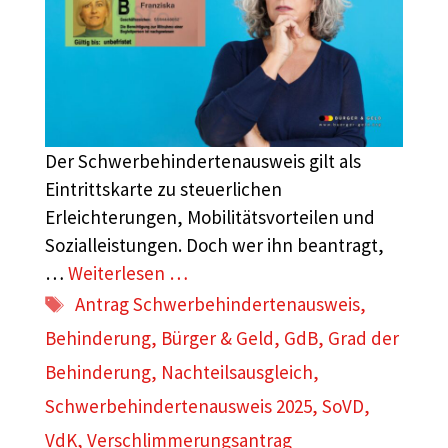
Der Schwerbehindertenausweis gilt als
Eintrittskarte zu steuerlichen
Erleichterungen, Mobilitätsvorteilen und
Sozialleistungen. Doch wer ihn beantragt,
…
Weiterlesen …
Schlagwörter
Antrag Schwerbehindertenausweis
,
Behinderung
,
Bürger & Geld
,
GdB
,
Grad der
Behinderung
,
Nachteilsausgleich
,
Schwerbehindertenausweis 2025
,
SoVD
,
VdK
,
Verschlimmerungsantrag