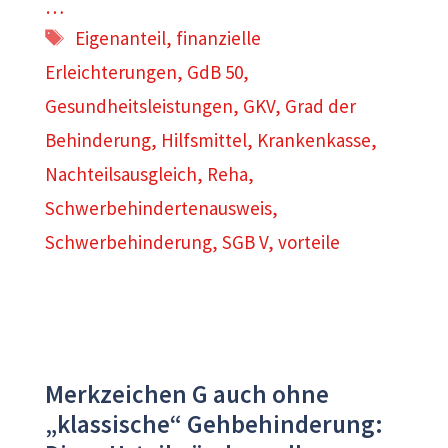
…
Schlagwörter
Eigenanteil
,
finanzielle
Erleichterungen
,
GdB 50
,
Gesundheitsleistungen
,
GKV
,
Grad der
Behinderung
,
Hilfsmittel
,
Krankenkasse
,
Nachteilsausgleich
,
Reha
,
Schwerbehindertenausweis
,
Schwerbehinderung
,
SGB V
,
vorteile
Merkzeichen G auch ohne
„klassische“ Gehbehinderung: