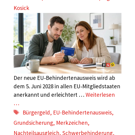
Kosick
Der neue EU‑Behindertenausweis wird ab
dem 5. Juni 2028 in allen EU‑Mitgliedstaaten
anerkannt und erleichtert …
Weiterlesen
…
Schlagwörter
Bürgergeld
,
EU-Behindertenausweis
,
Grundsicherung
,
Merkzeichen
,
Nachteilsausgleich
,
Schwerbehinderung
,