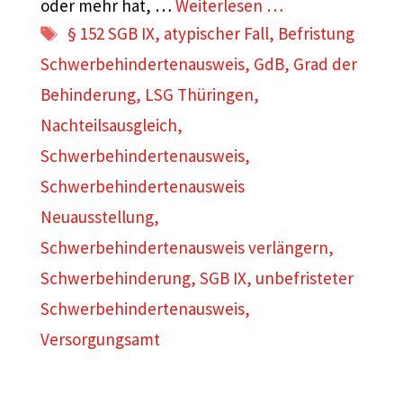
oder mehr hat, …
Weiterlesen …
Schlagwörter
§ 152 SGB IX
,
atypischer Fall
,
Befristung
Schwerbehindertenausweis
,
GdB
,
Grad der
Behinderung
,
LSG Thüringen
,
Nachteilsausgleich
,
Schwerbehindertenausweis
,
Schwerbehindertenausweis
Neuausstellung
,
Schwerbehindertenausweis verlängern
,
Schwerbehinderung
,
SGB IX
,
unbefristeter
Schwerbehindertenausweis
,
Versorgungsamt