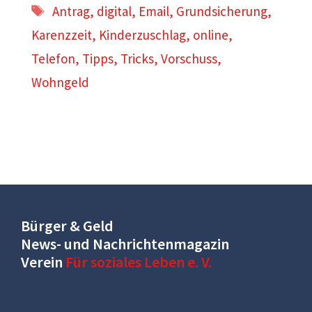
Schlagwörter
Antrag
,
digital
,
Email
,
Grundsicherung
,
Karenzzeit
,
Kinderzuschlag
,
online
,
Telefon
,
Tipps
,
Tricks
,
Vorschuss
,
Wohngeld
Bürger & Geld
News- und Nachrichtenmagazin
Verein
Für soziales Leben e. V.