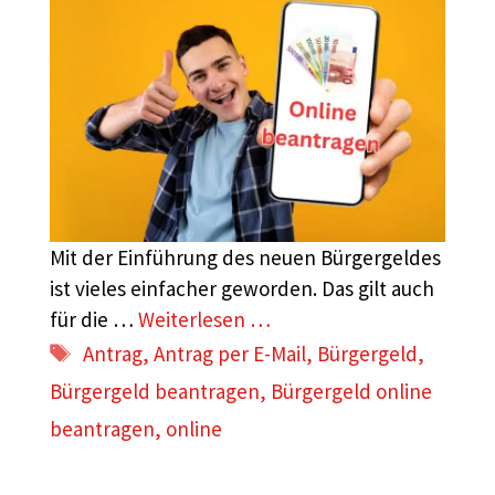
Mit der Einführung des neuen Bürgergeldes
ist vieles einfacher geworden. Das gilt auch
für die …
Weiterlesen …
Schlagwörter
Antrag
,
Antrag per E-Mail
,
Bürgergeld
,
Bürgergeld beantragen
,
Bürgergeld online
beantragen
,
online