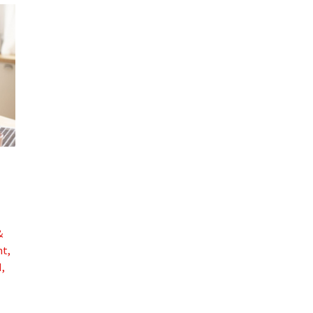
&
ht
,
I
,