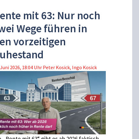
ente mit 63: Nur noch
wei Wege führen in
en vorzeitigen
uhestand
 Juni 2026, 18:04 Uhr
Peter Kosick
,
Ingo Kosick
e „Rente mit 63“ gibt es ab 2026 faktisch