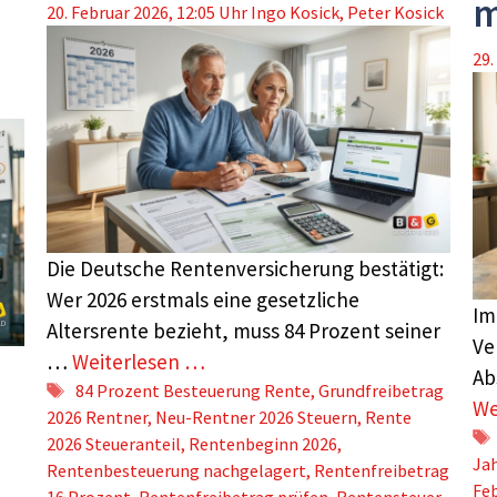
m
20. Februar 2026, 12:05 Uhr
Ingo Kosick
,
Peter Kosick
29.
Die Deutsche Rentenversicherung bestätigt:
Wer 2026 erstmals eine gesetzliche
Im
Altersrente bezieht, muss 84 Prozent seiner
Ve
…
Weiterlesen …
Ab
Schlagwörter
84 Prozent Besteuerung Rente
,
Grundfreibetrag
We
2026 Rentner
,
Neu-Rentner 2026 Steuern
,
Rente
2026 Steueranteil
,
Rentenbeginn 2026
,
Ja
Rentenbesteuerung nachgelagert
,
Rentenfreibetrag
Feb
16 Prozent
,
Rentenfreibetrag prüfen
,
Rentensteuer