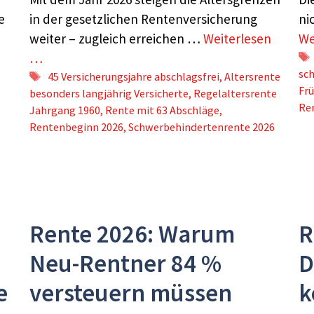
e
in der gesetzlichen Rentenversicherung
ni
weiter – zugleich erreichen …
Weiterlesen
We
…
sc
Schlagwörter
45 Versicherungsjahre abschlagsfrei
,
Altersrente
Fr
besonders langjährig Versicherte
,
Regelaltersrente
Re
Jahrgang 1960
,
Rente mit 63 Abschläge
,
Rentenbeginn 2026
,
Schwerbehindertenrente 2026
Rente 2026: Warum
R
Neu-Rentner 84 %
D
e
versteuern müssen
k