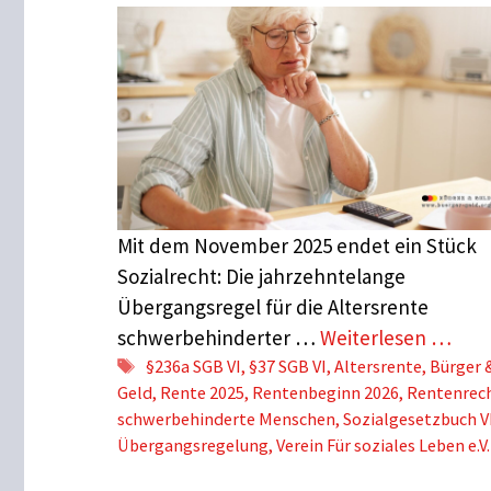
Mit dem November 2025 endet ein Stück
Sozialrecht: Die jahrzehntelange
Übergangsregel für die Altersrente
schwerbehinderter …
Weiterlesen …
Schlagwörter
§236a SGB VI
,
§37 SGB VI
,
Altersrente
,
Bürger 
Geld
,
Rente 2025
,
Rentenbeginn 2026
,
Rentenrec
schwerbehinderte Menschen
,
Sozialgesetzbuch V
Übergangsregelung
,
Verein Für soziales Leben e.V.