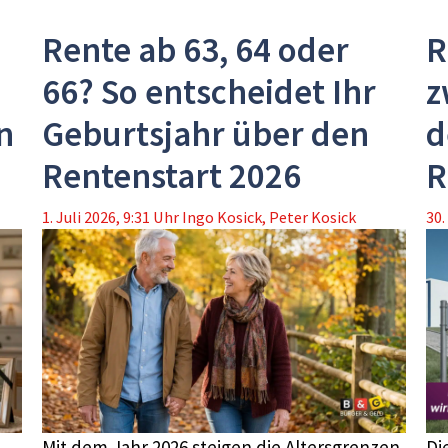
Rente ab 63, 64 oder
R
66? So entscheidet Ihr
z
n
Geburtsjahr über den
d
Rentenstart 2026
R
1. Juli 2026, 9:31 Uhr
Ingo Kosick
,
Peter Kosick
30.
Mit dem Jahr 2026 steigen die Altersgrenzen
Di