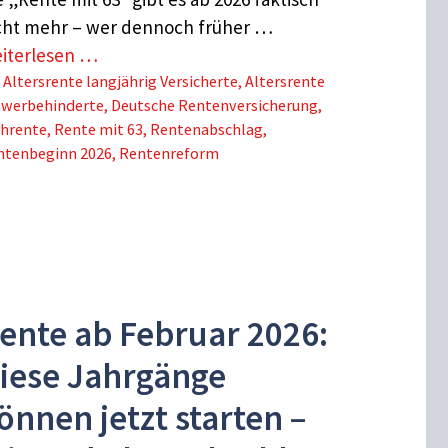
cht mehr – wer dennoch früher …
iterlesen …
Schlagwörter
Altersrente langjährig Versicherte
,
Altersrente
hwerbehinderte
,
Deutsche Rentenversicherung
,
ührente
,
Rente mit 63
,
Rentenabschlag
,
ntenbeginn 2026
,
Rentenreform
ente ab Februar 2026:
iese Jahrgänge
önnen jetzt starten –