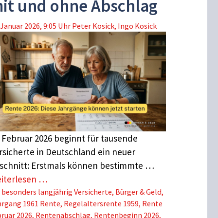
it und ohne Abschlag
 Januar 2026, 9:05 Uhr
Peter Kosick
,
Ingo Kosick
 Februar 2026 beginnt für tausende
rsicherte in Deutschland ein neuer
schnitt: Erstmals können bestimmte …
iterlesen …
Schlagwörter
besonders langjährig Versicherte
,
Bürger & Geld
,
hrgang 1961 Rente
,
Regelaltersrente 1959
,
Rente
ruar 2026
,
Rentenabschlag
,
Rentenbeginn 2026
,