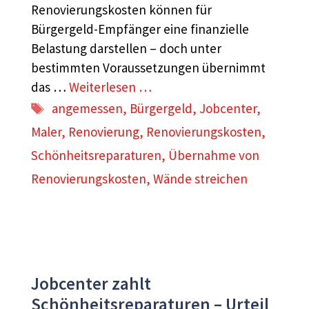
Renovierungskosten können für
Bürgergeld-Empfänger eine finanzielle
Belastung darstellen – doch unter
bestimmten Voraussetzungen übernimmt
das …
Weiterlesen …
Schlagwörter
angemessen
,
Bürgergeld
,
Jobcenter
,
Maler
,
Renovierung
,
Renovierungskosten
,
Schönheitsreparaturen
,
Übernahme von
Renovierungskosten
,
Wände streichen
Jobcenter zahlt
Schönheitsreparaturen – Urteil