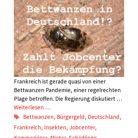
Frankreich ist gerade quasi von einer
Bettwanzen Pandemie, einer regelrechten
Plage betroffen. Die Regierung diskutiert …
Weiterlesen …
Schlagwörter
Bettwanzen
,
Bürgergeld
,
Deutschland
,
Frankreich
,
Insekten
,
Jobcenter
,
Kammerjäger
,
Mieter
,
Schädlinge
,