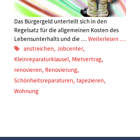
Das Bürgergeld unterteilt sich in den
Regelsatz für die allgemeinen Kosten des
Lebensunterhalts und die …
Weiterlesen …
Schlagwörter
anstreichen
,
Jobcenter
,
Kleinreparaturklausel
,
Mietvertrag
,
renovieren
,
Renovierung
,
Schönheitsreparaturen
,
tapezieren
,
Wohnung