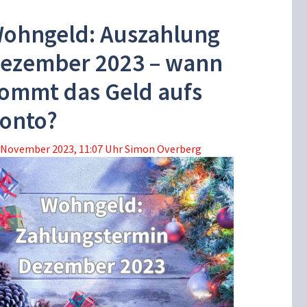
ohngeld: Auszahlung
ezember 2023 – wann
ommt das Geld aufs
onto?
 November 2023, 11:07 Uhr
Simon Overberg