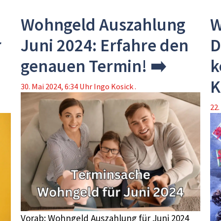
Wohngeld Auszahlung
W
r
Juni 2024: Erfahre den
D
genauen Termin! ➡️
k
K
30. Mai 2024, 6:34 Uhr
Ingo Kosick .
22.
Vorab: Wohngeld Auszahlung für Juni 2024