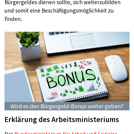
Bürgergeldes dienen sollte, sich weiterzubilden
und somit eine Beschäftigungsmöglichkeit zu
finden.
Wird es den Bürgergeld-Bonus weiter geben?
Erklärung des Arbeitsministeriums