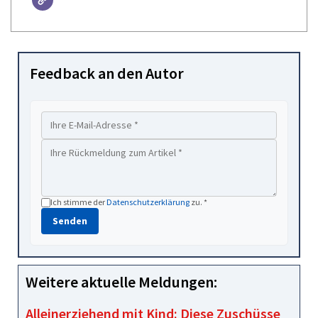
Feedback an den Autor
Ich stimme der
Datenschutzerklärung
zu. *
Senden
Weitere aktuelle Meldungen:
Alleinerziehend mit Kind: Diese Zuschüsse