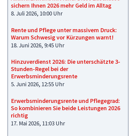
sichern Ihnen 2026 mehr Geld im Alltag
8. Juli 2026, 10:00 Uhr
Rente und Pflege unter massivem Druck:
Warum Schwesig vor Kürzungen warnt!
18. Juni 2026, 9:45 Uhr
Hinzuverdienst 2026: Die unterschätzte 3-
Stunden-Regel bei der
Erwerbsminderungsrente
5. Juni 2026, 12:55 Uhr
Erwerbsminderungsrente und Pflegegrad:
So kombinieren Sie beide Leistungen 2026
richtig
17. Mai 2026, 11:03 Uhr