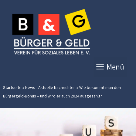
Zum
Inhalt
springen
Menü
Startseite
»
News - Aktuelle Nachrichten
»
Wie bekommt man den
Bürgergeld-Bonus – und wird er auch 2024 ausgezahlt?