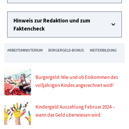
Hinweis zur Redaktion und zum
Faktencheck
ARBEITSMINISTERIUM
BÜRGERGELD-BONUS
WEITERBILDUNG
Bürgergeld: Wie und ob Einkommen des
volljährigen Kindes angerechnet wird!
Kindergeld Auszahlung Februar 2024 –
wann das Geld überwiesen wird