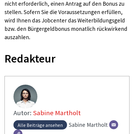
nicht erforderlich, einen Antrag auf den Bonus zu
stellen. Sofern Sie die Voraussetzungen erfüllen,
wird Ihnen das Jobcenter das Weiterbildungsgeld
bzw. den Bürgergeldbonus monatlich rückwirkend
auszahlen.
Redakteur
Autor:
Sabine Martholt
Sabine
Martholt
Alle Beiträge ansehen