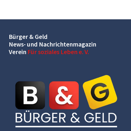
Bürger & Geld
News- und Nachrichtenmagazin
Verein
Für soziales Leben e. V.