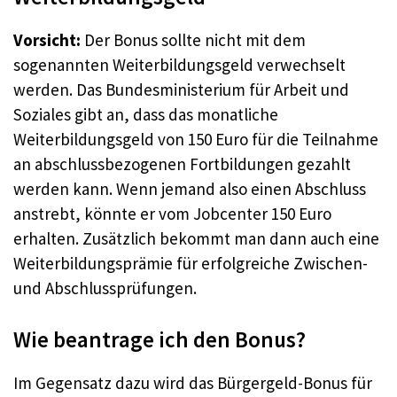
Vorsicht
:
Der Bonus sollte nicht mit dem
sogenannten Weiterbildungsgeld verwechselt
werden. Das Bundesministerium für Arbeit und
Soziales gibt an, dass das monatliche
Weiterbildungsgeld von 150 Euro für die Teilnahme
an abschlussbezogenen Fortbildungen gezahlt
werden kann. Wenn jemand also einen Abschluss
anstrebt, könnte er vom Jobcenter 150 Euro
erhalten. Zusätzlich bekommt man dann auch eine
Weiterbildungsprämie für erfolgreiche Zwischen-
und Abschlussprüfungen.
Wie beantrage ich den Bonus?
Im Gegensatz dazu wird das Bürgergeld-Bonus für