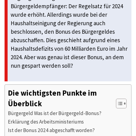
Bürgergeldempfänger: Der Regelsatz für 2024
wurde erhöht. Allerdings wurde bei der
Haushaltseinigung der Regierung auch
beschlossen, den Bonus des Bürgergeldes
abzuschaffen. Dies geschieht aufgrund eines
Haushaltsdefizits von 60 Milliarden Euro im Jahr
2024. Aber was genau ist dieser Bonus, an dem
nun gespart werden soll?
Die wichtigsten Punkte im
Überblick
Bürgergeld Was ist der Bürgergeld-Bonus?
Erklärung des Arbeitsministeriums
Ist der Bonus 2024 abgeschafft worden?