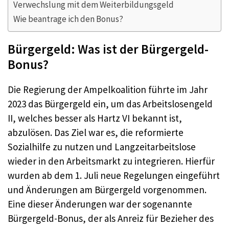
Verwechslung mit dem Weiterbildungsgeld
Wie beantrage ich den Bonus?
Bürgergeld: Was ist der Bürgergeld-
Bonus?
Die Regierung der Ampelkoalition führte im Jahr
2023 das Bürgergeld ein, um das Arbeitslosengeld
II, welches besser als Hartz VI bekannt ist,
abzulösen. Das Ziel war es, die reformierte
Sozialhilfe zu nutzen und Langzeitarbeitslose
wieder in den Arbeitsmarkt zu integrieren. Hierfür
wurden ab dem 1. Juli neue Regelungen eingeführt
und Änderungen am Bürgergeld vorgenommen.
Eine dieser Änderungen war der sogenannte
Bürgergeld-Bonus, der als Anreiz für Bezieher des