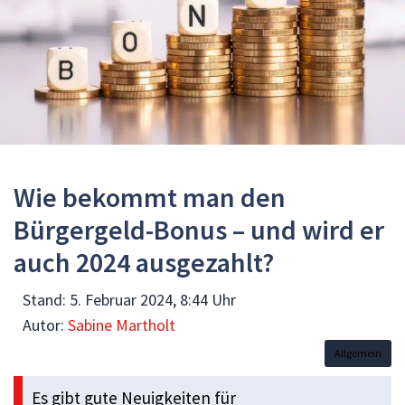
Wie bekommt man den
Bürgergeld-Bonus – und wird er
auch 2024 ausgezahlt?
Stand:
5. Februar 2024, 8:44 Uhr
Autor:
Sabine Martholt
Allgemein
Es gibt gute Neuigkeiten für