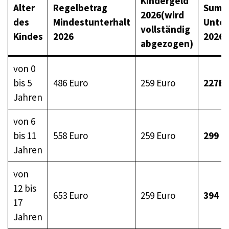
Kindergeld
Alter
Regelbetrag
Summ
2026(wird
des
Mindestunterhalt
Unter
vollständig
Kindes
2026
2026
abgezogen)
von 0
bis 5
486 Euro
259 Euro
227Eu
Jahren
von 6
bis 11
558 Euro
259 Euro
299 E
Jahren
von
12 bis
653 Euro
259 Euro
394 E
17
Jahren